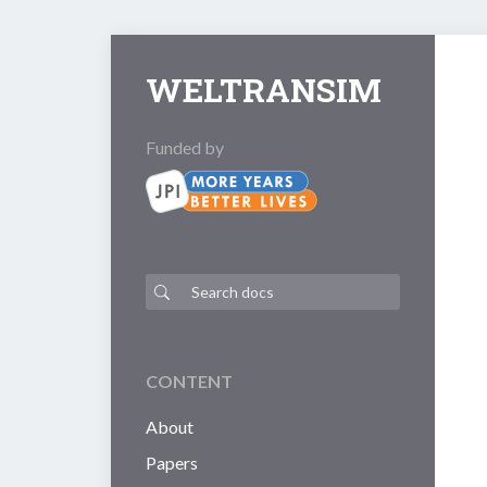
WELTRANSIM
Funded by
CONTENT
About
Papers