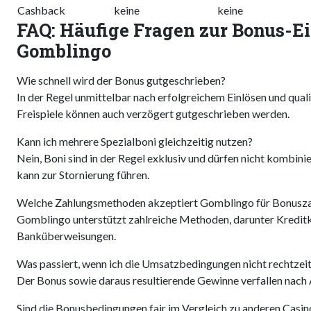
Cashback
keine
keine
FAQ: Häufige Fragen zur Bonus-Ei
Gomblingo
Wie schnell wird der Bonus gutgeschrieben?
In der Regel unmittelbar nach erfolgreichem Einlösen und qual
Freispiele können auch verzögert gutgeschrieben werden.
Kann ich mehrere Spezialboni gleichzeitig nutzen?
Nein, Boni sind in der Regel exklusiv und dürfen nicht kombini
kann zur Stornierung führen.
Welche Zahlungsmethoden akzeptiert Gomblingo für Bonusz
Gomblingo unterstützt zahlreiche Methoden, darunter Kreditk
Banküberweisungen.
Was passiert, wenn ich die Umsatzbedingungen nicht rechtzeiti
Der Bonus sowie daraus resultierende Gewinne verfallen nach A
Sind die Bonusbedingungen fair im Vergleich zu anderen Casin