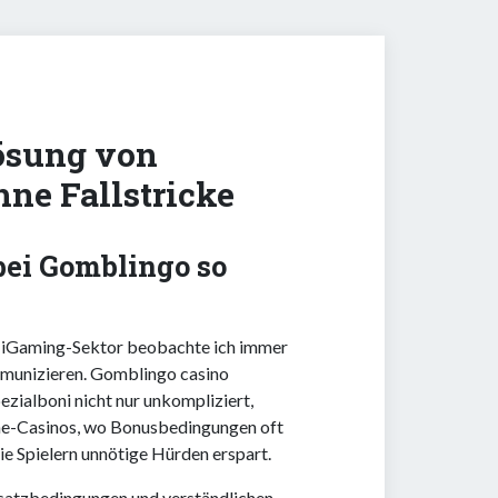
lösung von
ne Fallstricke
ei Gomblingo so
im iGaming-Sektor beobachte ich immer
mmunizieren. Gomblingo casino
pezialboni nicht nur unkompliziert,
line-Casinos, wo Bonusbedingungen oft
die Spielern unnötige Hürden erspart.
msatzbedingungen und verständlichen