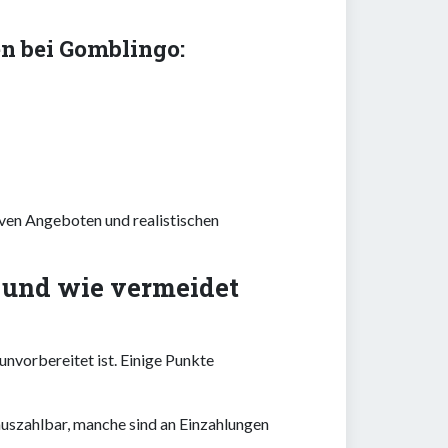
n bei Gomblingo:
ven Angeboten und realistischen
– und wie vermeidet
nvorbereitet ist. Einige Punkte
auszahlbar, manche sind an Einzahlungen