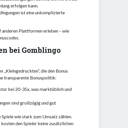
lung erfolgen kann.
dingungen ist eine unkomplizierte
uf anderen Plattformen erleben – wie
onuscodes.
n bei Gomblingo
en „Kleingedruckten“, die den Bonus
e transparente Bonuspolitik:
ktor bei 20-35x, was marktüblich und
gungen sind großzügig und gut
e Spiele wie stark zum Umsatz zählen.
kosten den Spieler keine zusätzlichen