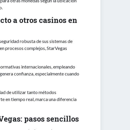
 para otras monedas según la ubicación
o.
cto a otros casinos en
 seguridad robusta de sus sistemas de
enen procesos complejos, StarVegas
normativas internacionales, empleando
o genera confianza, especialmente cuando
dad de utilizar tanto métodos
rte en tiempo real, marca una diferencia
Vegas: pasos sencillos