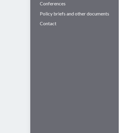
Conferences
Policy briefs and other documents
Contact