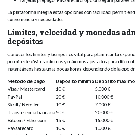
La plataforma integra estas opciones con facilidad, permitiend
conveniencia y necesidades.
Límites, velocidad y monedas adm
depósitos
Conocer los límites y tiempos es vital para planificar tu exper
permite depósitos mínimos y máximos ajustados para diferen
instantáneos hasta unas pocas horas, dependiendo de la opción
Método de pago
Depósito mínimo
Depósito máximo
Visa / Mastercard
10 €
5.000 €
PayPal
20 €
10.000 €
Skrill / Neteller
10 €
7.000 €
Transferencia bancaria
50 €
20.000 €
Bitcoin / Ethereum
15 €
15.000 €
Paysafecard
10 €
1.000 €