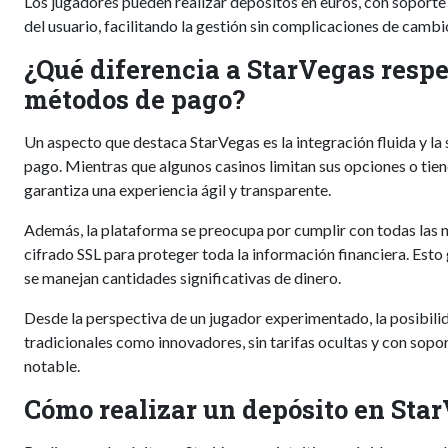
Los jugadores pueden realizar depósitos en euros, con soporte
del usuario, facilitando la gestión sin complicaciones de cambi
¿Qué diferencia a StarVegas respe
métodos de pago?
Un aspecto que destaca StarVegas es la integración fluida y la
pago. Mientras que algunos casinos limitan sus opciones o ti
garantiza una experiencia ágil y transparente.
Además, la plataforma se preocupa por cumplir con todas las 
cifrado SSL para proteger toda la información financiera. Est
se manejan cantidades significativas de dinero.
Desde la perspectiva de un jugador experimentado, la posibili
tradicionales como innovadores, sin tarifas ocultas y con sopo
notable.
Cómo realizar un depósito en Star