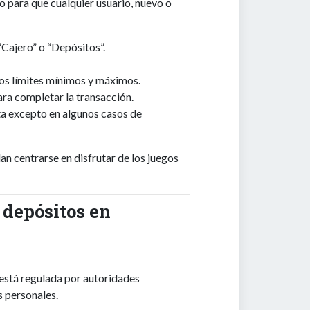
o para que cualquier usuario, nuevo o
 “Cajero” o “Depósitos”.
los límites mínimos y máximos.
ara completar la transacción.
ta excepto en algunos casos de
n centrarse en disfrutar de los juegos
 depósitos en
y está regulada por autoridades
s personales.