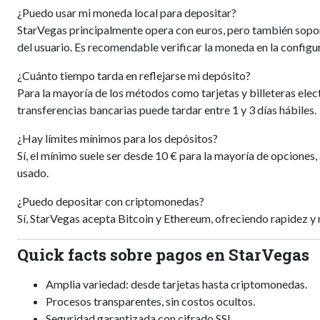
¿Puedo usar mi moneda local para depositar?
StarVegas principalmente opera con euros, pero también sopo
del usuario. Es recomendable verificar la moneda en la configu
¿Cuánto tiempo tarda en reflejarse mi depósito?
Para la mayoría de los métodos como tarjetas y billeteras elect
transferencias bancarias puede tardar entre 1 y 3 días hábiles.
¿Hay límites mínimos para los depósitos?
Sí, el mínimo suele ser desde 10 € para la mayoría de opcione
usado.
¿Puedo depositar con criptomonedas?
Sí, StarVegas acepta Bitcoin y Ethereum, ofreciendo rapidez y 
Quick facts sobre pagos en StarVegas
Amplia variedad: desde tarjetas hasta criptomonedas.
Procesos transparentes, sin costos ocultos.
Seguridad garantizada con cifrado SSL.