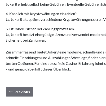
Joker8 erhebt selbst keine Gebühren. Eventuelle Gebühren h
4. Kann ich mit Kryptowährungen einzahlen?
Ja, Joker8 akzeptiert verschiedene Kryptowährungen, deren Ver
5. Ist Joker8 sicher bei Zahlungsprozessen?
Ja, Joker8 besitzt eine gültige Lizenz und verwendet moderne
Sicherheit bei Zahlungen.
Zusammenfassend bietet Joker8 eine moderne, schnelle und si
schnelle Einzahlungen und Auszahlungen Wert legt, findet hier 
besten Optionen. Für eine stressfreie Casino-Erfahrung lohnt 
– und genau dabei hilft dieser Überblick.
Previous