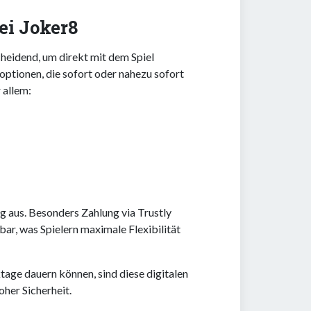
ei Joker8
cheidend, um direkt mit dem Spiel
ptionen, die sofort oder nahezu sofort
 allem:
g aus. Besonders Zahlung via Trustly
ar, was Spielern maximale Flexibilität
age dauern können, sind diese digitalen
oher Sicherheit.