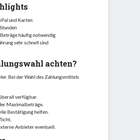
hlights
ayPal und Karten
 Stunden
 Beträge häufig notwendig
hrung sehr schnell sind
ahlungswahl achten?
eler. Bei der Wahl des Zahlungsmittels
überall verfügbar.
der Maximalbeträge.
lle Bestätigung helfen.
licht.
terne Anbieter eventuell.