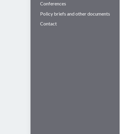
Conferences
Policy briefs and other documents
Contact