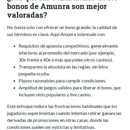
bonos de Amunra son mejor
valoradas?
No basta solo con ofrecer un bono grande; la calidad de
sus términos es clave. Aquí Amunra sobresale con:
Requisitos de apuesta competitivos, generalmente
inferiores al promedio del mercado (por ejemplo,
30x frente a 40x o más que piden otros casinos).
Transparencia absoluta en las reglas, sin letra
pequeña oculta.
Plazos razonables para cumplir condiciones.
Amplitud de juegos válidos para liberar el bono, que
incluyen slots populares y live casino.
Este enfoque reduce las frustraciones habituales que los
jugadores experimentan cuando intentan retirar ganancias
derivadas de promociones en otras casas, donde las
condiciones suelen ser estrictas y limitativas.