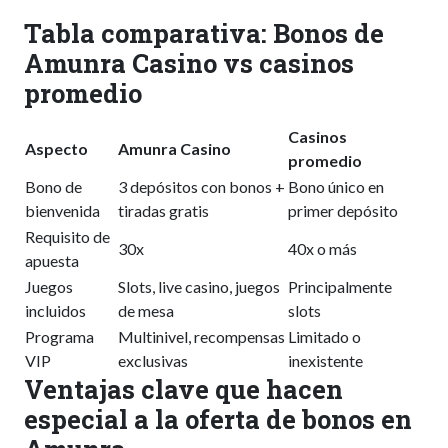
Tabla comparativa: Bonos de
Amunra Casino vs casinos
promedio
Casinos
Aspecto
Amunra Casino
promedio
Bono de
3 depósitos con bonos +
Bono único en
bienvenida
tiradas gratis
primer depósito
Requisito de
30x
40x o más
apuesta
Juegos
Slots, live casino, juegos
Principalmente
incluidos
de mesa
slots
Programa
Multinivel, recompensas
Limitado o
VIP
exclusivas
inexistente
Ventajas clave que hacen
especial a la oferta de bonos en