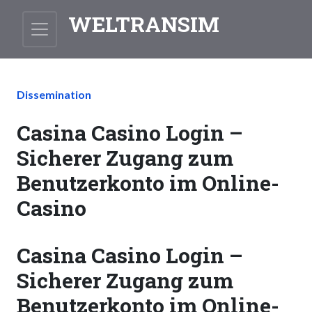
WELTRANSIM
Dissemination
Casina Casino Login –
Sicherer Zugang zum
Benutzerkonto im Online-
Casino
Casina Casino Login –
Sicherer Zugang zum
Benutzerkonto im Online-