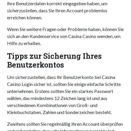
Ihre Benutzerdaten korrekt eingegeben haben, um
sicherzustellen, dass Sie Ihren Account problemlos
erreichen können.
Wenn Sie weitere Fragen oder Probleme haben, können Sie
sich an den Kundenservice von Casina Casino wenden, um
Hilfe zu erhalten.
Tipps zur Sicherung Ihres
Benutzerkontos
Um sicherzustellen, dass Ihr Benutzerkonto bei Casina
Casino Login sicher ist, sollten Sie einige einfache Schritte
unternehmen. Erstens sollten Sie ein starkes Passwort
wählen, das mindestens 12 Zeichen lang ist und aus
verschiedenen Kombinationen von Groß- und
Kleinbuchstaben, Zahlen und Sonderzeichen besteht.
Zweitens sollten Sie regelmäßig Ihren Account überprüfen
und sicherstellen, dass alle Informationen korrekt sind.